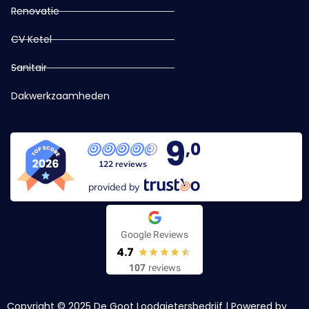
Renovatie
CV Ketel
Sanitair
Dakwerkzaamheden
9
,0
122 reviews
provided by
Google Reviews
4.7
107
reviews
Copyright © 2025 De Goot Loodgietersbedrijf | Powered by