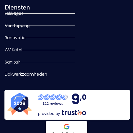
Diensten
Lekkages
Verstopping
Renovatie
CV Ketel
Sanitair
Dakwerkzaamheden
9
,0
122 reviews
provided by