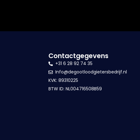
Contactgegevens
+31 6 28 92 74 35
Info@degootloodgietersbedrijf.nl
KVK: 89310225
BTW ID: NL004716508B59