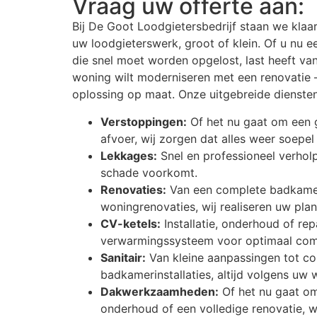
Vraag uw offerte aan:
Bij De Goot Loodgietersbedrijf staan we klaa
uw loodgieterswerk, groot of klein. Of u nu e
die snel moet worden opgelost, last heeft va
woning wilt moderniseren met een renovatie 
oplossing op maat. Onze uitgebreide dienste
Verstoppingen:
Of het nu gaat om een g
afvoer, wij zorgen dat alles weer soepe
Lekkages:
Snel en professioneel verhol
schade voorkomt.
Renovaties:
Van een complete badkamer
woningrenovaties, wij realiseren uw pl
CV-ketels:
Installatie, onderhoud of re
verwarmingssysteem voor optimaal com
Sanitair:
Van kleine aanpassingen tot c
badkamerinstallaties, altijd volgens uw 
Dakwerkzaamheden:
Of het nu gaat om
onderhoud of een volledige renovatie, w