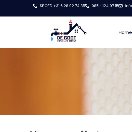
SPOED +31 6 28 92 74 35
085 - 124 97 15
Inf
Home