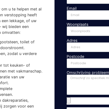
Email
r om u te helpen met al
en verstopping heeft
n een lekkage, of uw
Woonplaats
– wij bieden een
n omvatten:
Adres
ootsteen, toilet of
l doorstroomt.
pen, zodat u verdere
Postcode
 tot keuken- of
annen met vakmanschap.
Omschrijving problee
paratie van uw
fort.
omplete
wensen.
 dakreparaties,
ij zorgen voor een