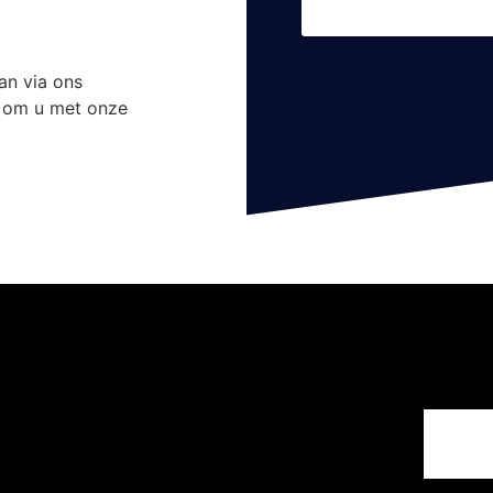
an via ons
ar om u met onze