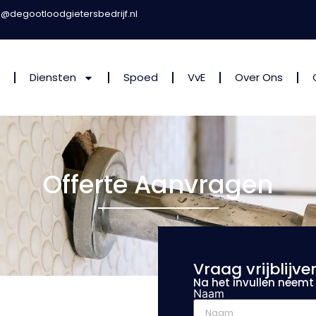
o@degootloodgietersbedrijf.nl
Diensten
Spoed
VvE
Over Ons
Offerte Aanvragen
Vraag vrijblijve
Na het invullen neem
Naam