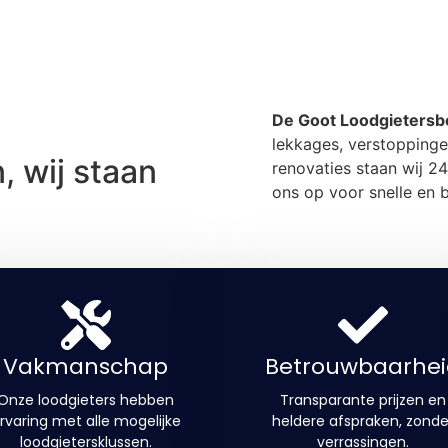
De Goot Loodgietersbe
lekkages, verstoppinge
 wij staan
renovaties staan wij 2
ons op voor snelle en 
Vakmanschap
Betrouwbaarhei
Onze loodgieters hebben
Transparante prijzen en
rvaring met alle mogelijke
heldere afspraken, zonde
loodgietersklussen.
verrassingen.