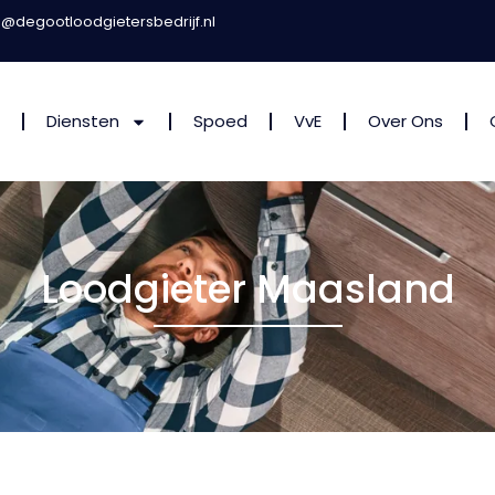
o@degootloodgietersbedrijf.nl
Diensten
Spoed
VvE
Over Ons
Loodgieter Maasland