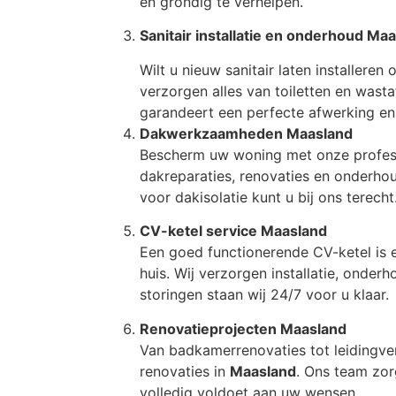
en grondig te verhelpen.
Sanitair installatie en onderhoud Ma
Wilt u nieuw sanitair laten installere
verzorgen alles van toiletten en wast
garandeert een perfecte afwerking en 
Dakwerkzaamheden Maasland
Bescherm uw woning met onze profe
dakreparaties, renovaties en onderhou
voor dakisolatie kunt u bij ons terecht
CV-ketel service Maasland
Een goed functionerende CV-ketel is 
huis. Wij verzorgen installatie, onder
storingen staan wij 24/7 voor u klaar.
Renovatieprojecten Maasland
Van badkamerrenovaties tot leidingve
renovaties in
Maasland
. Ons team zor
volledig voldoet aan uw wensen.