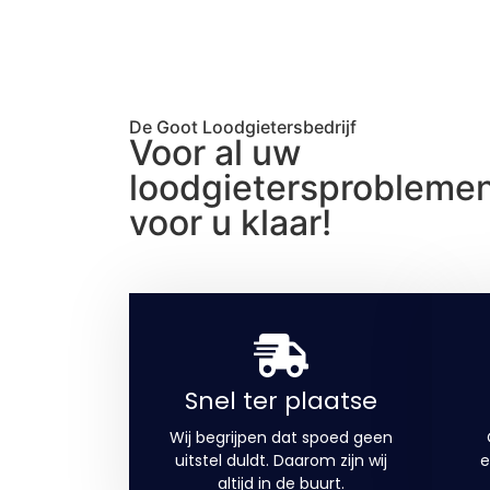
De Goot Loodgietersbedrijf
Voor al uw
loodgietersproblemen,
voor u klaar!
Snel ter plaatse
Wij begrijpen dat spoed geen
uitstel duldt. Daarom zijn wij
e
altijd in de buurt.