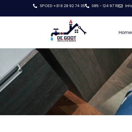
SPOED +31 6 28 92 74 35
085 - 124 97 15
Inf
Home